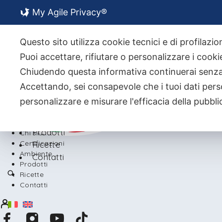
My Agile Privacy®
Chi siamo
Certificazioni
Questo sito utilizza cookie tecnici e di profilazi
Ambiente
Puoi accettare, rifiutare o personalizzare i cook
Chiudendo questa informativa continuerai senz
Accettando, sei consapevole che i tuoi dati pers
personalizzare e misurare l'efficacia della pubbli
Back
Prodotti
Chi siamo
Certificazioni
Ricette
Ambiente
Contatti
Prodotti
Ricette
Contatti