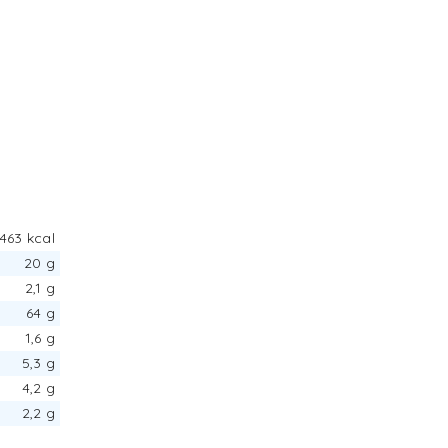
 463 kcal
20 g
2,1 g
64 g
1,6 g
5,3 g
4,2 g
2,2 g