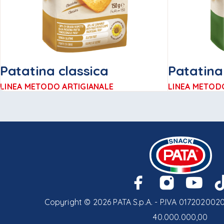
Patatina classica
Patatina
LINEA METODO ARTIGIANALE
LINEA METOD
Copyright © 2026 PATA S.p.A. - P.IVA 01720200201
40.000.000,00