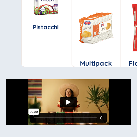
Pistacchi
Misto salato
A
Multipack
Fl