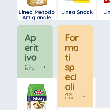
Linea Metodo
Linea Snack
Linea
Lin
Li
Artigianale
trasparenti
Ap
For
erit
ma
ivo
ti
sp
VEDI
TUTTO
eci
ali
VEDI
TUTTO