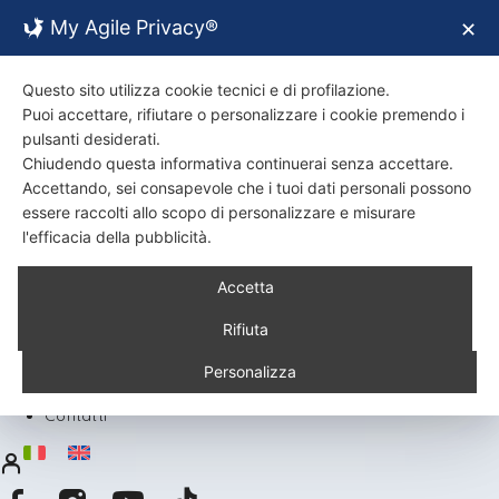
My Agile Privacy®
✕
Questo sito utilizza cookie tecnici e di profilazione.
Puoi accettare, rifiutare o personalizzare i cookie premendo i
pulsanti desiderati.
Chiudendo questa informativa continuerai senza accettare.
Accettando, sei consapevole che i tuoi dati personali possono
essere raccolti allo scopo di personalizzare e misurare
l'efficacia della pubblicità.
Back
Accetta
Chi siamo
Certificazioni
Rifiuta
Ambiente
Prodotti
Personalizza
Ricette
Contatti