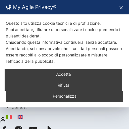
My Agile Privacy®
✕
Questo sito utilizza cookie tecnici e di profilazione.
Puoi accettare, rifiutare o personalizzare i cookie premendo i
pulsanti desiderati.
Chiudendo questa informativa continuerai senza accettare.
Accettando, sei consapevole che i tuoi dati personali possono
essere raccolti allo scopo di personalizzare e misurare
l'efficacia della pubblicità.
Back
Accetta
Chi siamo
Certificazioni
Rifiuta
Ambiente
Prodotti
Personalizza
Ricette
Contatti