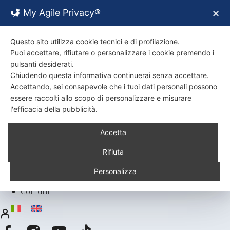
My Agile Privacy®
✕
Questo sito utilizza cookie tecnici e di profilazione.
Puoi accettare, rifiutare o personalizzare i cookie premendo i
pulsanti desiderati.
Chiudendo questa informativa continuerai senza accettare.
Accettando, sei consapevole che i tuoi dati personali possono
essere raccolti allo scopo di personalizzare e misurare
l'efficacia della pubblicità.
Back
Accetta
Chi siamo
Certificazioni
Rifiuta
Ambiente
Prodotti
Personalizza
Ricette
Contatti