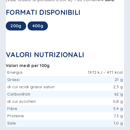
FORMATI DISPONIBILI
200g
400g
VALORI NUTRIZIONALI
Valori medi per 100g
Energia
1972 kJ – 471 kcal
Grassi
21 g
di cui acidi grassi saturi
2,3 g
Carboidrati
62 g
di cui zuccheri
0,8 g
Fibre
5,4 g
Proteine
7,3 g
Sale
1,0 g