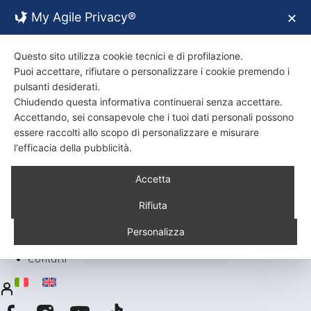
My Agile Privacy®
✕
Questo sito utilizza cookie tecnici e di profilazione.
Puoi accettare, rifiutare o personalizzare i cookie premendo i
pulsanti desiderati.
Chiudendo questa informativa continuerai senza accettare.
Accettando, sei consapevole che i tuoi dati personali possono
essere raccolti allo scopo di personalizzare e misurare
l'efficacia della pubblicità.
Back
Accetta
Chi siamo
Certificazioni
Rifiuta
Ambiente
Prodotti
Personalizza
Ricette
Contatti