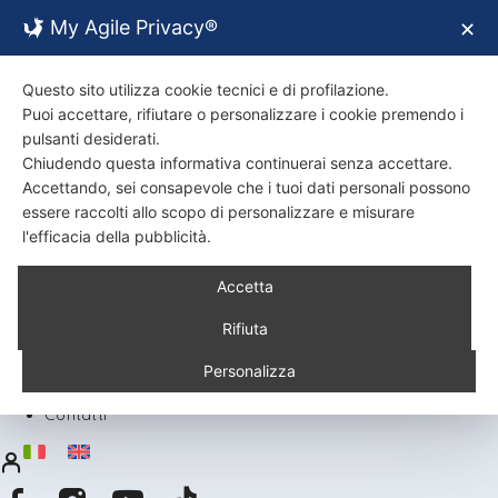
My Agile Privacy®
✕
Questo sito utilizza cookie tecnici e di profilazione.
Puoi accettare, rifiutare o personalizzare i cookie premendo i
pulsanti desiderati.
Chiudendo questa informativa continuerai senza accettare.
Accettando, sei consapevole che i tuoi dati personali possono
essere raccolti allo scopo di personalizzare e misurare
l'efficacia della pubblicità.
Back
Accetta
Chi siamo
Certificazioni
Rifiuta
Ambiente
Prodotti
Personalizza
Ricette
Contatti