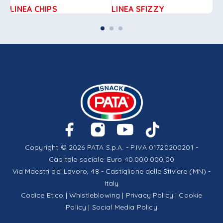
LINEA CHIPS
LINEA SFIZZY
LI
Copyright © 2026 PATA S.p.A. - P.IVA 01720200201 -
Capitale sociale: Euro 40.000.000,00
Via Maestri del Lavoro, 48 - Castiglione delle Stiviere (MN) -
Italy
Codice Etico
|
Whistleblowing
|
Privacy Policy
|
Cookie
Policy
|
Social Media Policy