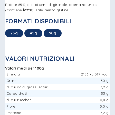
Patate 65%, olio di semi di girasole, aroma naturale
(contiene
latte
), sale. Senza glutine.
FORMATI DISPONIBILI
25g
45g
90g
VALORI NUTRIZIONALI
Valori medi per 100g
Energia
2156 kJ 517 kcal
Grassi
30 g
di cui acidi grassi saturi
3,2 g
Carboidrati
53 g
di cui zuccheri
0,8 g
Fibre
5,0 g
Proteine
6,2 g