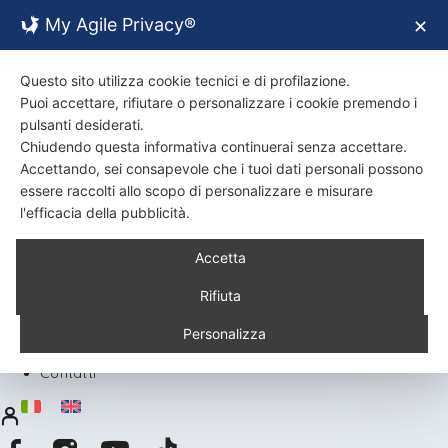
My Agile Privacy®
✕
Questo sito utilizza cookie tecnici e di profilazione.
Puoi accettare, rifiutare o personalizzare i cookie premendo i
pulsanti desiderati.
Chiudendo questa informativa continuerai senza accettare.
Accettando, sei consapevole che i tuoi dati personali possono
essere raccolti allo scopo di personalizzare e misurare
l'efficacia della pubblicità.
Back
Accetta
Chi siamo
Certificazioni
Rifiuta
Ambiente
Prodotti
Personalizza
Ricette
Contatti