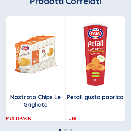
Prodotti Correlati
Nastrato Chips Le
Petali gusto paprica
Grigliate
L
MULTIPACK
TUBI
AR