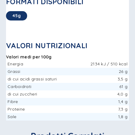
FORMATI DISPONIBILI
45g
VALORI NUTRIZIONALI
Valori medi per 100g
Energia
2134 kJ / 510 kcal
Grassi
26 g
di cui acidi grassi saturi
3,5 g
Carboidrati
61 g
di cui zuccheri
4,0 g
Fibre
1,4 g
Proteine
7,3 g
Sale
1,8 g